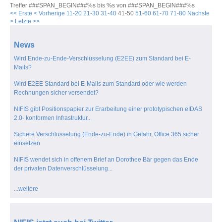
Treffer ###SPAN_BEGIN###%s bis %s von ###SPAN_BEGIN###%s
<< Erste
< Vorherige
11-20
21-30
31-40
41-50
51-60
61-70
71-80
Nächste
>
Letzte >>
News
Wird Ende-zu-Ende-Verschlüsselung (E2EE) zum Standard bei E-
Mails?
Wird E2EE Standard bei E-Mails zum Standard oder wie werden
Rechnungen sicher versendet?
NIFIS gibt Positionspapier zur Erarbeitung einer prototypischen eIDAS
2.0- konformen Infrastruktur...
Sichere Verschlüsselung (Ende-zu-Ende) in Gefahr, Office 365 sicher
einsetzen
NIFIS wendet sich in offenem Brief an Dorothee Bär gegen das Ende
der privaten Datenverschlüsselung...
...weitere