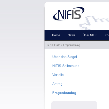
Skip to the navigation
.
Skip to the content
.
Home
News
Über NIFIS
Ko
» NIFIS.de
» Fragenkatalog
Über das Siegel
NIFIS-Selbstaudit
Vorteile
Antrag
Fragenkatalog