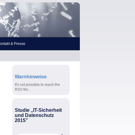
ontakt & Presse
Warnhinweise
It's not possible to reach the
RSS file...
Studie ,,IT-Sicherheit
und Datenschutz
2015”