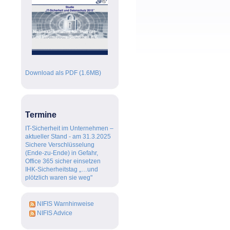
NIFIS wendet sich in offenem
Brief an Dorothee Bär gegen
das Ende der privaten
Datenverschlüsselung...
Download als PDF (1.6MB)
Termine
IT-Sicherheit im Unternehmen –
aktueller Stand - am 31.3.2025
Sichere Verschlüsselung
(Ende-zu-Ende) in Gefahr,
Office 365 sicher einsetzen
IHK-Sicherheitstag „…und
plötzlich waren sie weg"
NIFIS Warnhinweise
NIFIS Advice