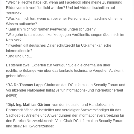
*
Welche Rechte habe ich, wenn auf Facebook ohne meine Zustimmung
Bilder von mir veröffentlicht werden? Und bei Videomitschnitten auf
Youtube?
*
Was kann ich tun, wenn ich bei einer Personensuchmaschine ohne mein
Wissen auftauche?
*
Kann ich mich vor Namensverwechslungen schützen?
*
Wie gehe ich am besten konkret gegen Veröffentlichungen über mich im
Netz vor?
*
Inwiefern gilt deutsches Datenschutzrecht für US-amerikanische
Internetdienste?
*
Und und und…
Es stehen zwei Experten zur Verfügung, die gleichermaßen über
rechtliche Belange wie über das konkrete technische Vorgehen Auskunft
geben können:
*
RA Dr. Thomas Lapp
, Chairman des DC Information Security Forum und
Vorsitzender Nationalen Initiative für Informations- und Internetsicherheit
(NIFIS)
*
Dipl.-Ing. Mathias Gärtner
, von der Industrie- und Handelskammer
Darmstadt öffentlich bestellter und vereidigter Sachverständiger für das
Sachgebiet Systeme und Anwendungen der Informationsverarbeitung für
den Bereich Netzwerktechnik, Vice Chair DC Information Security Forum
und stellv. NIFIS-Vorsitzender.