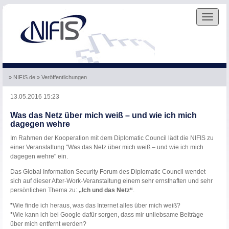
Skip to the navigation
.
Skip to the content
.
Toggle
navigat
» NIFIS.de
» Veröffentlichungen
13.05.2016 15:23
Was das Netz über mich weiß – und wie ich mich
dagegen wehre
Im Rahmen der Kooperation mit dem Diplomatic Council lädt die NIFIS zu
einer Veranstaltung "Was das Netz über mich weiß – und wie ich mich
dagegen wehre" ein.
Das Global Information Security Forum des Diplomatic Council wendet
sich auf dieser After-Work-Veranstaltung einem sehr ernsthaften und sehr
persönlichen Thema zu:
„Ich und das Netz“
.
*
Wie finde ich heraus, was das Internet alles über mich weiß?
*
Wie kann ich bei Google dafür sorgen, dass mir unliebsame Beiträge
über mich entfernt werden?