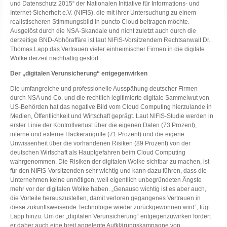
und Datenschutz 2015“ der Nationalen Initiative für Informations- und
Internet-Sicherheit e.V. (NIFIS), die mit ihrer Untersuchung zu einem
realistischeren Stimmungsbild in puncto Cloud beitragen möchte.
Ausgelöst durch die NSA-Skandale und nicht zuletzt auch durch die
derzeitige BND-Abhöraffäre ist laut NIFIS-Vorsitzendem Rechtsanwalt Dr.
Thomas Lapp das Vertrauen vieler einheimischer Firmen in die digitale
Wolke derzeit nachhaltig gestört.
Der „digitalen Verunsicherung“ entgegenwirken
Die umfangreiche und professionelle Ausspähung deutscher Firmen
durch NSA und Co. und die rechtlich legitimierte digitale Sammelwut von
US-Behörden hat das negative Bild vom Cloud Computing hierzulande in
Medien, Öffentlichkeit und Wirtschaft geprägt. Laut NIFIS-Studie werden in
erster Linie der Kontrollverlust über die eigenen Daten (73 Prozent),
interne und externe Hackerangriffe (71 Prozent) und die eigene
Unwissenheit über die vorhandenen Risiken (89 Prozent) von der
deutschen Wirtschaft als Hauptgefahren beim Cloud Computing
wahrgenommen. Die Risiken der digitalen Wolke sichtbar zu machen, ist
für den NIFIS-Vorsitzenden sehr wichtig und kann dazu führen, dass die
Unternehmen keine unnötigen, weil eigentlich unbegründeten Ängste
mehr vor der digitalen Wolke haben. „Genauso wichtig ist es aber auch,
die Vorteile herauszustellen, damit verloren gegangenes Vertrauen in
diese zukunftsweisende Technologie wieder zurückgewonnen wird“, fügt
Lapp hinzu. Um der „digitalen Verunsicherung“ entgegenzuwirken fordert
er daher auch eine breit angelegte Aufklärungskampagne von