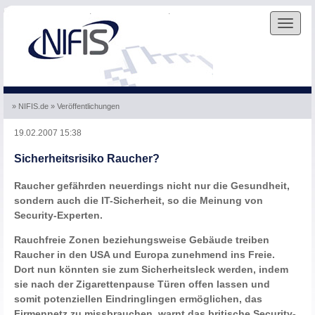
Skip to the navigation
.
Skip to the content
.
Toggle
navigat
» NIFIS.de
» Veröffentlichungen
19.02.2007 15:38
Sicherheitsrisiko Raucher?
Raucher gefährden neuerdings nicht nur die Gesundheit,
sondern auch die IT-Sicherheit, so die Meinung von
Security-Experten.
Rauchfreie Zonen beziehungsweise Gebäude treiben
Raucher in den USA und Europa zunehmend ins Freie.
Dort nun könnten sie zum Sicherheitsleck werden, indem
sie nach der Zigarettenpause Türen offen lassen und
somit potenziellen Eindringlingen ermöglichen, das
Firmennetz zu missbrauchen, warnt das britische Security-