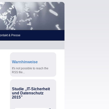
ontakt & Presse
Warnhinweise
It's not possible to reach the
RSS file...
Studie ,,IT-Sicherheit
und Datenschutz
2015”