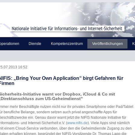
operationen
Dienste
Kompetenzzentrum
Veröffentlichungen
K
25.07.2013 16:52
NIFIS: „Bring Your Own Application“ birgt Gefahren für
Firmen
Sicherheits-Initiative warnt vor Dropbox, iCloud & Co mit
„Direktanschluss zum US-Geheimdienst“
Immer mehr Beschäftigte nutzen nicht nur ihr privates Smartphone oder Pad/Tablet
ür berufliche Belange, sondern setzen auch privat angeschaffte Apps für
eschäftszwecke ein. Genau davor warnt jetzt die NIFIS Nationale Initiative für
nformations- und Internet-Sicherheit e.V. (
www.nifis.de
). Viele Apps sind nämlich
mit einem Cloud-Service verbunden, über den die Geheimdienste Zugang zu den
Daten erhalten können, begründet der NIFIS-Vorsitzende Dr. Thomas Lapp die