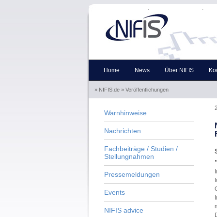
Skip to the navigation
.
Skip to the content
.
Home
News
Über NIFIS
Ko
» NIFIS.de
» Veröffentlichungen
Warnhinweise
Nachrichten
Fachbeiträge / Studien /
Stellungnahmen
Pressemeldungen
f
G
Events
I
NIFIS advice