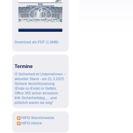
NIFIS wendet sich in offenem
Brief an Dorothee Bär gegen
Download als PDF (1.6MB)
das Ende der privaten
Datenverschlüsselung...
l
Termine
IT-Sicherheit im Unternehmen –
aktueller Stand - am 31.3.2025
Sichere Verschlüsselung
(Ende-zu-Ende) in Gefahr,
Office 365 sicher einsetzen
IHK-Sicherheitstag „…und
plötzlich waren sie weg"
NIFIS Warnhinweise
NIFIS Advice