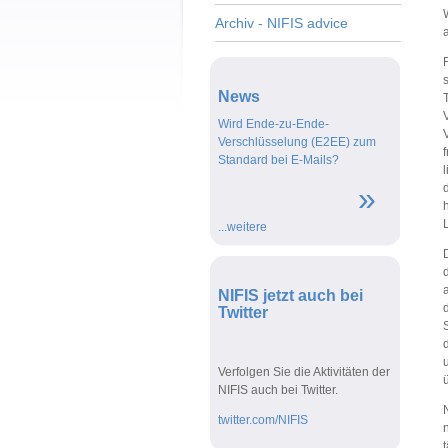
Archiv - NIFIS advice
News
Wird Ende-zu-Ende-
Wird E2EE
Verschlüsselung (E2EE) zum
Mails zum
Standard bei E-Mails?
werden R
l
versendet
»
h
L
...weitere
D
NIFIS jetzt auch bei
d
Twitter
S
Verfolgen Sie die Aktivitäten der
ü
NIFIS auch bei Twitter.
N
twitter.com/NIFIS
n