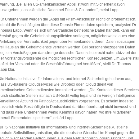
Warnung. „Bei allen US-amerikanischen Apps ist wohl mit Sicherheit davon
auszugehen, dass sämtliche Daten bei Prism & Co landen“, meint Lapp.
Für Unternehmen werden die „Apps mit Prism-Anschluss“ rechtlich problematisch,
sobald die Beschäftigten über diese Dienste Firmendaten speichern, analysiert Dr.
Thomas Lapp. Wenn es sich um vertrauliche betriebliche Daten handelt, kann ein
Verstoß gegen die Geheimhaltungspflichten vorliegen, möglicherweise auch eine
 Standard bei E-
NIFIS gibt Positionspapier zur
Sichere Verschlüsselung
Verletzung der Vertraulichkeit gegenüber Firmenkunden, deren Daten sozusagen
 Standard oder wie
Erarbeitung einer
(Ende-zu-Ende) in Gefahr,
frei Haus an die Geheimdienste verraten werden. Bei personenbezogenen Daten
echnungen sicher
prototypischen eIDAS 2.0-
Office 365 sicher einsetzen
iegt ein Verstoß gegen das strenge deutsche Datenschutzrecht nahe, skizziert der
?
konformen Infrastruktur...
der Vorstandsvorsitzende die möglichen rechtlichen Konsequenzen. „Im Zweifelsfal
aftet der Vorstand oder die Geschäftsführung bei Verstößen“, stellt Dr. Thomas
app klar.
ie Nationale Initiative für Informations- und Internet-Sicherheit geht davon aus,
dass US-basierte Cloudservices wie Dropbox oder iCloud direkt von
amerikanischen Geheimdiensten kontrolliert werden. „Die Kontrolle dieser Services
urch staatliche Stellen ist nach US-Recht völlig legal und im Foreign Intelligence
urveillance Act und im Patriot Act ausdrücklich vorgesehen. Es scheint indes so,
dass sich viele Beschäftigte in Deutschland darüber überhaupt nicht bewusst sind
und dass viele Unternehmen wenig Kenntnis davon haben, wo ihre Mitarbeiter
berall Firmendaten speichern“, erklärt Lapp.
IFIS Nationale Initiative für Informations- und Internet-Sicherheit e.V. ist eine
eutrale Selbsthilfeorganisation, die die deutsche Wirtschaft im Kampf gegen die
täglich wachsenden Bedrohungen aus dem Netz technisch, organisatorisch und