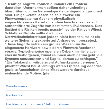
"Derartige Angriffe können durchaus ein Problem
darstellen. Unternehmen sollten daher unbedingt
überprüfen, ob ihre Netzwerkgeräte genügend abgesichert
sind. Einige Geräte lassen beispielsweise ein
Firmwareupdate nur über ein physikalisch
angeschlossenes Kabel zu, andere beschränken es auf
authentifizierte Zugriffe von bestimmten IP-Adressen. Dies
limitiert die Risiken bereits massiv", so der Rat von Wüest.
Schlaflose Nächte sollte die Lücke
Netzwerkadministratoren jedoch nicht bereiten, meint ein
weiterer Sicherheitsexperte auf Anfrage von pressetext:
"Diese Angriffe setzen ein großes Wissen um die
eingesetzte Hardware sowie deren Firmware-Versionen
voraus. Typischerweise operieren Cyberkriminielle aber
eher im Verborgenen, zumal es ihnen auch darum geht, die
Systeme auszunutzen und Kapital daraus zu schlagen."
"Ein Totalausfall würde zuviel Aufmerksamkeit erregen",
pflichtet Wüest bei. Allerdings wären Erpressung oder das
gezielte Ausschalten eines Mitbewerbers durchaus
einleuchtende Motive. (pte)
Warnhinweise
Nachrichten
Fachbeiträge / Studien / Stellungnahmen