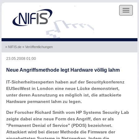
Skip to the navigation
.
Skip to the content
.
Toggle
navigat
» NIFIS.de
» Veröffentlichungen
23.05.2008 01:00
Neue Angriffsmethode legt Hardware völlig lahm
IT-Sicherheitsexperten haben auf der Securitykonferenz
EUSecWest in London eine neue Lücke demonstriert,
unter deren Ausnutzung es möglich ist, die attackierte
Hardware permanent lahm zu legen.
Der Forscher Richard Smith vom HP Systems Security Lab
zeigte dabei eine neue Form des Angriff, den er als
"Permanent Denial of Service" (PDOS) bezeichnet.
Attackiert wird bei dieser Methode die Firmware der
eingebetteten Systeme in Netzwerken. Indem die