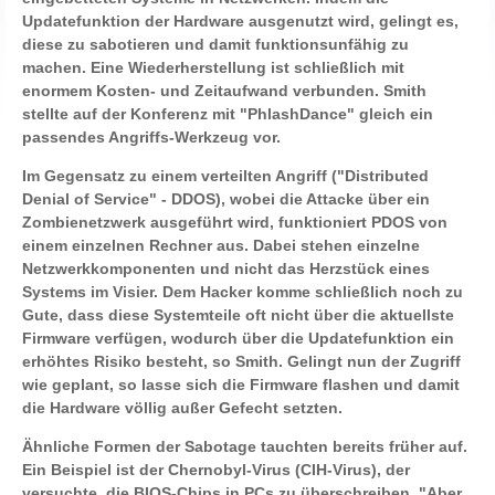
Updatefunktion der Hardware ausgenutzt wird, gelingt es,
diese zu sabotieren und damit funktionsunfähig zu
machen. Eine Wiederherstellung ist schließlich mit
enormem Kosten- und Zeitaufwand verbunden. Smith
stellte auf der Konferenz mit "PhlashDance" gleich ein
passendes Angriffs-Werkzeug vor.
Im Gegensatz zu einem verteilten Angriff ("Distributed
Denial of Service" - DDOS), wobei die Attacke über ein
Zombienetzwerk ausgeführt wird, funktioniert PDOS von
einem einzelnen Rechner aus. Dabei stehen einzelne
Netzwerkkomponenten und nicht das Herzstück eines
Systems im Visier. Dem Hacker komme schließlich noch zu
Gute, dass diese Systemteile oft nicht über die aktuellste
Firmware verfügen, wodurch über die Updatefunktion ein
erhöhtes Risiko besteht, so Smith. Gelingt nun der Zugriff
wie geplant, so lasse sich die Firmware flashen und damit
die Hardware völlig außer Gefecht setzten.
Ähnliche Formen der Sabotage tauchten bereits früher auf.
Ein Beispiel ist der Chernobyl-Virus (CIH-Virus), der
versuchte, die BIOS-Chips in PCs zu überschreiben. "Aber