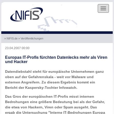
Skip to the navigation
.
Skip to the content
.
Toggle
navigat
» NIFIS.de
» Veröffentlichungen
23.04.2007 00:00
Europas IT-Profis fürchten Datenlecks mehr als Viren
und Hacker
Datendiebstahl steht für europäische Unternehmen ganz
oben auf der Gefahrenskala - weit vor Malware und
externen Angreifern. Zu diesem Ergebnis kommt ein
Bericht der Kaspersky-Tochter Infowatch.
Das Gros der europäischen IT-Profis misst internen
Bedrohungen eine größere Bedeutung bei als der Gefahr,
die etwa von Hackern, Viren oder Spam ausgeht. Das
ergab die Untersuchung "Interne IT-Bedrohungen Europa