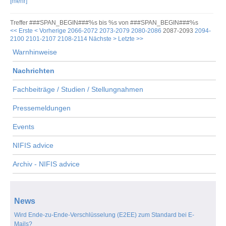
[mehr]
Treffer ###SPAN_BEGIN###%s bis %s von ###SPAN_BEGIN###%s
<< Erste
< Vorherige
2066-2072
2073-2079
2080-2086
2087-2093
2094-
2100
2101-2107
2108-2114
Nächste >
Letzte >>
Warnhinweise
Nachrichten
Fachbeiträge / Studien / Stellungnahmen
Pressemeldungen
Events
NIFIS advice
Archiv - NIFIS advice
News
Wird Ende-zu-Ende-Verschlüsselung (E2EE) zum Standard bei E-
Mails?