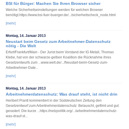
BSI für Bürger: Machen Sie Ihren Browser sicher
Welche Sicherheitseinstellungen werden für welchen Browser
benötigt.https://www.bsi-fuer-buerger.de/.../sicherheitscheck_node.html
[mehr]
Montag, 14. Januar 2013
Neustart beim Gesetz zum Arbeitnehmer-Datenschutz
nötig - Die Welt
Erfurt/Frankfurt/Main - Der Jurist beim Vorstand der IG Metall, Thomas
Klebe, hat von der schwarze-gelben Koalition die Rücknahme ihres
Gesetzentwurfs zum ...www.welt.de/.../Neustart-beim-Gesetz-zum-
Arbeitnehmer-Date...
[mehr]
Montag, 14. Januar 2013
Arbeitnehmerdatenschutz: Was drauf steht, ist nicht drin
Heribert Prantl kommentiert in der Süddeutschen Zeitung den
Gesetzentwurf zum Arbeitnehmerdatenschutz: Belauscht, gefilmt und gut
gerastert. Die kurze ...https://netzpolitik.org/.../arbeitnehmerdatenschutz-
was-drauf-st...
[mehr]