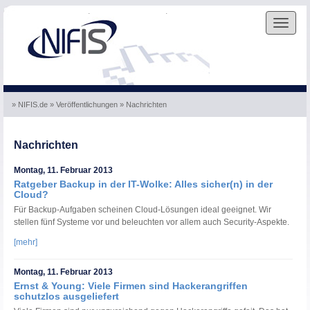
Skip to the navigation
.
Skip to the content
.
Toggle
navigat
» NIFIS.de
» Veröffentlichungen
» Nachrichten
Nachrichten
Montag, 11. Februar 2013
Ratgeber Backup in der IT-Wolke: Alles sicher(n) in der
Cloud?
Für Backup-Aufgaben scheinen Cloud-Lösungen ideal geeignet. Wir
stellen fünf Systeme vor und beleuchten vor allem auch Security-Aspekte.
[mehr]
Montag, 11. Februar 2013
Ernst & Young: Viele Firmen sind Hackerangriffen
schutzlos ausgeliefert