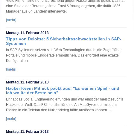
Viele Firmen sind nur unzureichend gegen Hackerangriffe gefeit. Das hat
eine Studie der Beratungsfirma Ernst & Young ergeben, die dafür 1836
Manager aus 64 Ländern interviewte.
[mehr]
Montag, 11. Februar 2013
Tipps von Deloitte: 5 Sicherheitsschwachstellen in SAP-
Systemen
In SAP-Systemen setzen sich Web-Technologien durch, die Zugriff über
Portale und mobile Endgeräte ermöglichen. Das erfordert eine exakte
Konfiguration.
[mehr]
Montag, 11. Februar 2013
Hacker Kevin Mitnick packt aus: "Es war ein Spiel - und
ich wollte der Beste sein"
Er hat das Social Engineering erfunden und war einst der meistgesuchte
Hacker der Welt. Das FBI hielt ihn für eine Art MacGyver, der mit dem
Pfeifen in ein Telefon den Nuklearkrieg hätte auslösen können. ...
[mehr]
Montag, 11. Februar 2013